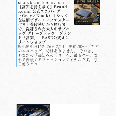
shop.brandkochi.com
【高知を持ち歩く】Brand
Kochi 公式エコバッグ
（Gray×Black）｜シック
な総柄デザイン×ファスナー
付き｜普段使いから旅行ま
で、洗練された大人のサブバ
ッグ グレーブラック | ブラン
ド「高知」 BASE公式オン
ラインショップ
販売開始日時2026/02/11 午前7時～「ただ
のエコバッグ」ではありません。 それは、
あなたの「高知への誇り」を、最もクールな
形で表現するファッションアイテムです。毎
日使うエコ…