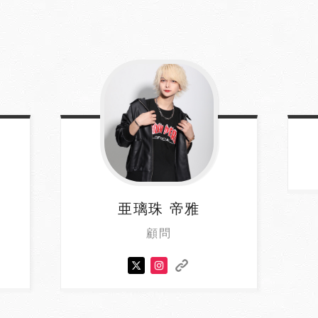
亜璃珠
帝雅
顧問