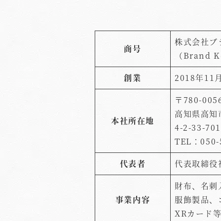
株式会社ブ
商号
（Brand K
創業
2018年11
〒780-005
高知県高知
本社所在地
4-2-33-701
TEL：050-
代表者
代表取締役
財布、名刺
事業内容
服飾製品、
XRカード