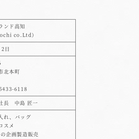
ランド高知
ochi co.Ltd）
月2日
6
市北本町
5433-6118
社長 中島 匠一
入れ、バッグ
コスメ
等の企画製造販売