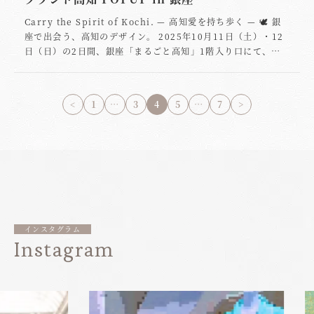
■ 商品仕様 ブランドブランド高知（Brand KOCHI）名称高
ーズを、アウトレット特別価格で販売します。 「高知の財
Carry the Spirit of Kochi. — 高知愛を持ち歩く — 🕊 銀
知柄 折りたたみ晴雨兼用傘価格9,800円（税込）サイズ直
布」「名刺入れ」「キーケース」などの定番ライン 限定生産
座で出会う、高知のデザイン。 2025年10月11日（土）・12
径：約98 cm／折り畳み時：約28 cm素材ポリエステル100％
アイテム・展示サンプル・季節限定カラーも登場 さらに、AR
日（日）の2日間、銀座「まるごと高知」1階入り口にて、ブ
（防水加工）骨組み耐風仕様リブ8本構造カラー表：高知柄マ
体験が楽しめる「MUGEN POCKET CARD」も販売！ “静か
ランド高知 POPUP in 銀座 を開催いたします。 “思わず二度
ルチカラー／裏：ブラック重量約350 g用途晴雨兼用・UVカ
な贅沢を、日常に。”高知の風景と職人の感性が息づくデザイ
見してしまう”と話題の「高知の財布」をはじめ、室戸海洋深
ット仕様生産日本企画／海外製造 ■ 贈り物にもおすすめです
ンを、この機会にぜひ手に取ってみてください。 🏖 イベント
層水を使ったスキンケアシリーズ、高知のキャラクターをAR
オリジナルパッケージ入り。旅行・通勤・ギフトとしてもご活
概要 日時：10月10日（金）9:00〜17:00／11日（土）
<
1
…
3
4
5
…
7
>
で楽しめる「MUGEN POCKET CARD」など、高知の自
用いただけます。「日常に、少しだけ高知の風を携えて」――
9:00〜19:00 会場：大旺新洋おまち多目的広場（高知市大
然・文化・技術を融合させたアイテムを展示販売します。 こ
そんな想いを込めて作った一本です。 ■ ご購入はこちらから
町） 主催：高知市商工振興部 外商支援課 運営：(株)ユーエス
の秋、銀座で “持ち歩ける高知” に出会いに来てください。
▶︎ 高知柄 折りたたみ晴雨兼用傘（ブランド高知） 数量限定で
ケー（担当：西田・松田） アクセス：ひろめ市場・帯屋町ア
開催情報 項目内容イベント名ブランド高知 POPUP in 銀座開
の販売となっております。気になる方はお早めにご覧くださ
ーケードすぐ近く
特典 4店舗以上でお買い物された方、各
催日2025年10月11日（土）〜12日（日）時間11:00〜18:00
い。 ——持ち歩ける高知のデザインを、あなたとともに。ブラ
日先着100名様に「エコバッグ」プレゼント！（シンプルで使
場所まるごと高知（東京都中央区銀座1-3-13 オーブプレミア
ンド高知
いやすいオリジナルデザイン）
メッセージ クルーズで訪れ
ビル1階入口）アクセス銀座一丁目駅 3番出口 のぼってすぐ
た旅人も、地元の皆さんも。高知の中心地で高知の魅力を感じ
一言メッセージ 銀座で出会う、“持ち歩ける高知”。デザイ
る2日間をお楽しみください。
ンの中に、高知の風が通り抜ける。見るたびにちょっと誇らし
インスタグラム
い、“高知らしさ”をあなたの手に。
注意事項 ※ブランド高
Instagram
知はオリジナル商標です。COACH様とお間違いのないようお
願いいたします。（この注意書き表記をもってCOACH様と合
意済みです）
公式SNS Instagram：[@kochi.brand]
(https://www.instagram.com/kochi.brand) X（旧