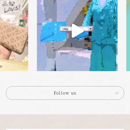
Twitter）：[@kochi_brand]
(https://x.com/kochi_brand) 🗞 最近の話題 先日の日本
テレビ『せっかち勉強』でも、高知県を象徴するデザインとし
て「高知の財布」が紹介され、“ユーモアと誇りのある地域ブ
ランド”として注目を集めました。
あなたの毎日に、高知
の息づかいを。 静かで贅沢な時間を感じるデザインを、ぜひ
手に取ってご覧ください。
Follow us