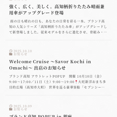
強く、広く、美しく。高知柄折りたたみ晴雨兼
用傘がアップグレード登場
雨の日も晴れの日も、あなたの日常を彩る一本。ブランド高
知の人気シリーズ「高知柄折りたたみ傘」がアップグレードし
て新登場しました。従来モデルをさらに進化させ、骨組み・生
地・デザインの3点すべてを見直しています。 ■ “強く”を支
える8本リブ構造 新モデルでは8本のリブを採用し、風に煽ら
れにくく、傘としての頼もしさを格段に高めています。従来モ
2025.10.10
デルではカバーしきれなかった“横風・突風”にも安心感をお届
お知らせ
けします。 ■ “広く”感じるサイズ 折りたたみ時わずか28 cm
Welcome Cruise ～Savor Kochi in
という携帯性はそのままに、開いた直径は約98 cm。通勤・通
Omachi～ 出店のお知らせ
学からレジャーシーンまで、体をしっかり覆い、雨風や日差し
をしっかりガードします。 ■ “美しく”映える高知柄デザイン
ブランド高知 アウトレットPOPUP 開催 10月10日（金）
表面には「高知」の色彩とモチーフをリズミカルに配した総柄
9:00〜17:00／11日（土）9:00〜19:00
大旺新洋おまち多
デザイン。裏地にはブラックを採用し、高級感とユニセックス
目的広場（高知市大町） 世界を巡る豪華客船「セブンシー
な佇まいを両立しました。男女問わずお持ちいただける、さり
ズ・エクスプローラー」「ダイヤモンド・プリンセス」「飛鳥
げない上質を目指しました。 ■ 晴雨兼用だからこそ、毎日使
Ⅲ」の寄港にあわせ、高知のうまいものと逸品が集う“おもて
いたくなる UVカット仕様の黒裏地：強い日差しも遮断 防
なしフェア”が開催されます。 その会場に、ブランド高知 アウ
2025.10.09
水・撥水加工ポリエステル100%生地：突然の雨にも安心 折り
トレットPOPUPが登場！
お知らせ
ブランド高知 アウトレット
たたみ時28 cm・付属防水カバー付き：携帯時もスマートに
POPUP 高知の自然や文化をデザインに落とし込んだ人気シリ
ブランド高知 POPUP in 銀座